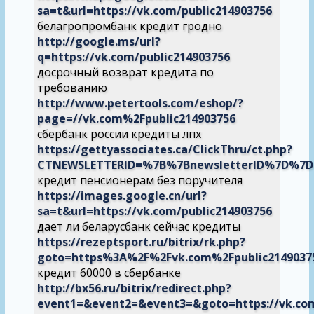
sa=t&url=https://vk.com/public214903756
белагропромбанк кредит гродно
http://google.ms/url?
q=https://vk.com/public214903756
досрочный возврат кредита по
требованию
http://www.petertools.com/eshop/?
page=//vk.com%2Fpublic214903756
сбербанк россии кредиты лпх
https://gettyassociates.ca/ClickThru/ct.php?
CTNEWSLETTERID=%7B%7BnewsletterID%7D%7D
кредит пенсионерам без поручителя
https://images.google.cn/url?
sa=t&url=https://vk.com/public214903756
дает ли беларусбанк сейчас кредиты
https://rezeptsport.ru/bitrix/rk.php?
goto=https%3A%2F%2Fvk.com%2Fpublic2149037
кредит 60000 в сбербанке
http://bx56.ru/bitrix/redirect.php?
event1=&event2=&event3=&goto=https://vk.co