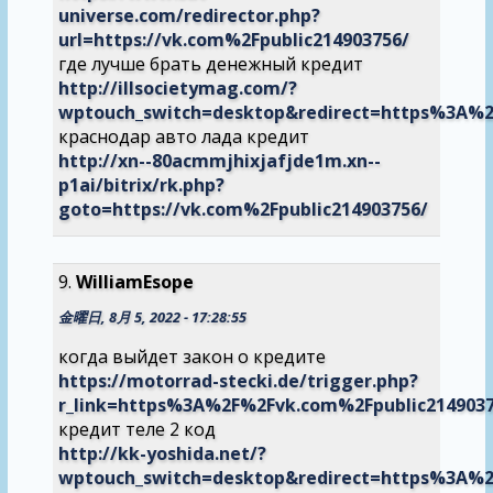
universe.com/redirector.php?
url=https://vk.com%2Fpublic214903756/
где лучше брать денежный кредит
http://illsocietymag.com/?
wptouch_switch=desktop&redirect=https%3A%2
краснодар авто лада кредит
http://xn--80acmmjhixjafjde1m.xn--
p1ai/bitrix/rk.php?
goto=https://vk.com%2Fpublic214903756/
WilliamEsope
金曜日, 8月 5, 2022 - 17:28:55
когда выйдет закон о кредите
https://motorrad-stecki.de/trigger.php?
r_link=https%3A%2F%2Fvk.com%2Fpublic214903
кредит теле 2 код
http://kk-yoshida.net/?
wptouch_switch=desktop&redirect=https%3A%2