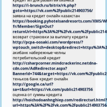
кредит ип для развития бизнеса
https://i-brunch.ru/bitrix/rk.php?
goto=https://vk.com%2Fpublic214903756/
заявка на кредит онлайн казахстан
https://booking.pyhotelsandresorts.com/XMS/W
fr/Member/SignOut?
returnUrl=https%3A%2F%2Fvk.com%2Fpublic214
возврат страховки за выплату кредита
http://pcpa-oosaki.com/wordpress/?
wptouch_switch=desktop&redirect=https%3A%2
акибанк набережные челны
потребительский кредит
http://csharpcorner.mindcrackerinc.netdna-
cdn.com/AdRedirector.aspx?
BannerId=744&target=https://vk.com%2Fpublic2
теньков банк кредит онлайн
http://google.ca/url?
sa=t&url=https://vk.com/public214903756
оценка от суммы кредита
http://hoichodoanhnghiep.com/redirecturl.html
url=https%3A%2F%2Fvk.com%2Fpublic21490375