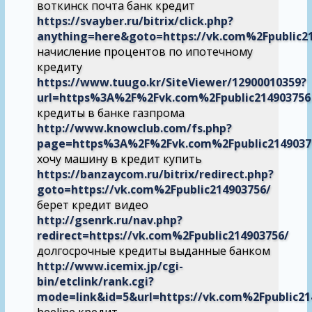
воткинск почта банк кредит
https://svayber.ru/bitrix/click.php?
anything=here&goto=https://vk.com%2Fpublic2
начисление процентов по ипотечному
кредиту
https://www.tuugo.kr/SiteViewer/12900010359?
url=https%3A%2F%2Fvk.com%2Fpublic214903756
кредиты в банке газпрома
http://www.knowclub.com/fs.php?
page=https%3A%2F%2Fvk.com%2Fpublic2149037
хочу машину в кредит купить
https://banzaycom.ru/bitrix/redirect.php?
goto=https://vk.com%2Fpublic214903756/
берет кредит видео
http://gsenrk.ru/nav.php?
redirect=https://vk.com%2Fpublic214903756/
долгосрочные кредиты выданные банком
http://www.icemix.jp/cgi-
bin/etclink/rank.cgi?
mode=link&id=5&url=https://vk.com%2Fpublic21