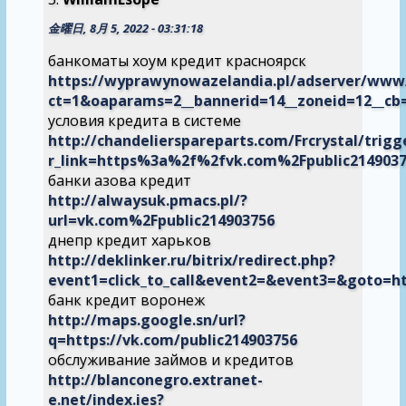
金曜日, 8月 5, 2022 - 03:31:18
банкоматы хоум кредит красноярск
https://wyprawynowazelandia.pl/adserver/www/
ct=1&oaparams=2__bannerid=14__zoneid=12__c
условия кредита в системе
http://chandelierspareparts.com/Frcrystal/trigg
r_link=https%3a%2f%2fvk.com%2Fpublic214903
банки азова кредит
http://alwaysuk.pmacs.pl/?
url=vk.com%2Fpublic214903756
днепр кредит харьков
http://deklinker.ru/bitrix/redirect.php?
event1=click_to_call&event2=&event3=&goto=ht
банк кредит воронеж
http://maps.google.sn/url?
q=https://vk.com/public214903756
обслуживание займов и кредитов
http://blanconegro.extranet-
e.net/index.ies?