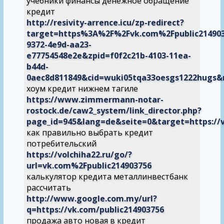
учебники финансы денежное обращение
кредит
http://resivity-arrence.icu/zp-redirect?
target=https%3A%2F%2Fvk.com%2Fpublic214903
9372-4e9d-aa23-
e77754548e2e&zpid=f0f2c21b-4103-11ea-
b44d-
0aec8d811849&cid=wuki05tqa33oesgs1222hugs&
хоум кредит нижнем тагиле
https://www.zimmermann-notar-
rostock.de/caw2_system/link_director.php?
page_id=945&lang=de&seite=0&target=https://
как правильно выбрать кредит
потребительский
https://volchiha22.ru/go/?
url=vk.com%2Fpublic214903756
калькулятор кредита металлинвестбанк
рассчитать
http://www.google.com.my/url?
q=https://vk.com/public214903756
продажа авто новая в кредит