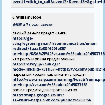
event1=click_to_call&event2=&event3=&goto=ht
WilliamEsope
金曜日, 8月 5, 2022 - 04:01:54
лекций деньги кредит банки
https://ge-
cdn.jfvgroningen.nl/f/communication/email-
redirect/5aaa8e034699fe35?
uri=https%3A%2F%2Fvk.com%2Fpublic214903756
кто рассматривал кредит ученые
https://o.rdy.jp/rank.cgi?
mode=link&id=731&url=https://vk.com/public21
народный кредит как оплатить кредит
http://www.rissip.com/learning/lwsubframe.php
url=https://vk.com%2Fpublic214903756/
расчет кредита для строительства
http://maps.google.kz/url?
sa=t&url=https://vk.com/public214903756