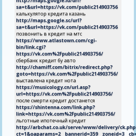
http://maps.google.lu/url?
sa=t&url=https://vk.com/public214903756
калькулятор кредита казань
http://maps.google.sc/url?
sa=t&url=https://vk.com/public214903756
позвонить в кредит на мтс
https://www.atlastown.com/cgi-
bin/link.cgi?
https://vk.com%2Fpublic214903756/
сбербанк кредит бу авто
http://chamiff.com/bitrix/redirect.php?
goto=https://vk.com%2Fpublic214903756/
выставлена кредит нота
https://musicology.cn/url.asp?
url=https://vk.com%2Fpublic214903756/
после смерти кредит достанется
https://shintenna.com/link.php?
link=https://vk.com%2Fpublic214903756/
льготные ипотечный кредит
http://arbchat.co.uk/serve/www/delivery/ck.php
ct=1&oaparams=2__bannerid=359__zoneid=3__c