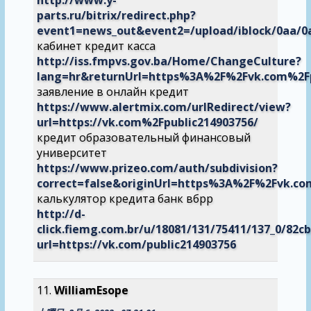
parts.ru/bitrix/redirect.php?
event1=news_out&event2=/upload/iblock/0aa/
кабинет кредит касса
http://iss.fmpvs.gov.ba/Home/ChangeCulture?
lang=hr&returnUrl=https%3A%2F%2Fvk.com%2Fp
заявление в онлайн кредит
https://www.alertmix.com/urlRedirect/view?
url=https://vk.com%2Fpublic214903756/
кредит образовательный финансовый
университет
https://www.prizeo.com/auth/subdivision?
correct=false&originUrl=https%3A%2F%2Fvk.co
калькулятор кредита банк вбрр
http://d-
click.fiemg.com.br/u/18081/131/75411/137_0/82cb
url=https://vk.com/public214903756
WilliamEsope