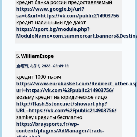
кредит банка россии предоставляемый
https://www.google.bj/url?
sa=t&url=https://vk.com/public214903756
кредит наличными где дают
https://sport.bg/module.php?
ModuleName=com.summercart.banners&Destina
WilliamEsope
金曜日, 8月 5, 2022 - 03:49:33
кредит 1000 тысяч
https://www.eurobasket.com/Redirect_other.as
url=https://vk.com%2Fpublic214903756/
возьму кредит на юридическое лицо
http://flash.5stone.net/showurl.php?
URL=https://vk.com%2Fpublic214903756/
samkey кредиты бесплатно
https://braysports.fr/wp-
content/plugins/AdManager/track-