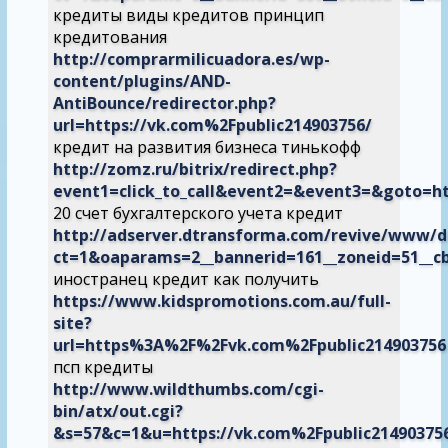
кредиты виды кредитов принцип
кредитования
http://comprarmilicuadora.es/wp-
content/plugins/AND-
AntiBounce/redirector.php?
url=https://vk.com%2Fpublic214903756/
кредит на развития бизнеса тинькофф
http://zomz.ru/bitrix/redirect.php?
event1=click_to_call&event2=&event3=&goto=ht
20 счет бухгалтерского учета кредит
http://adserver.dtransforma.com/revive/www/de
ct=1&oaparams=2__bannerid=161__zoneid=51__
иностранец кредит как получить
https://www.kidspromotions.com.au/full-
site?
url=https%3A%2F%2Fvk.com%2Fpublic214903756
псп кредиты
http://www.wildthumbs.com/cgi-
bin/atx/out.cgi?
&s=57&c=1&u=https://vk.com%2Fpublic21490375