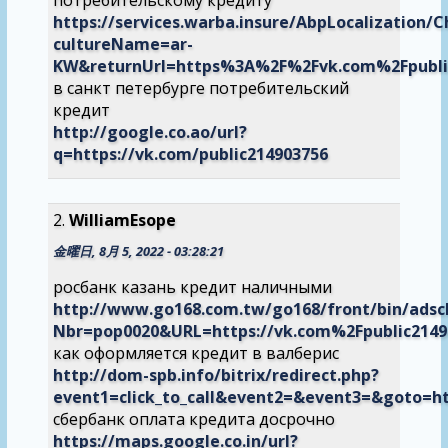
https://services.warba.insure/AbpLocalization/
cultureName=ar-
KW&returnUrl=https%3A%2F%2Fvk.com%2Fpubli
в санкт петербурге потребительский
кредит
http://google.co.ao/url?
q=https://vk.com/public214903756
WilliamEsope
金曜日, 8月 5, 2022 - 03:28:21
росбанк казань кредит наличными
http://www.go168.com.tw/go168/front/bin/adscl
Nbr=pop0020&URL=https://vk.com%2Fpublic2149
как оформляется кредит в валберис
http://dom-spb.info/bitrix/redirect.php?
event1=click_to_call&event2=&event3=&goto=ht
сбербанк оплата кредита досрочно
https://maps.google.co.in/url?