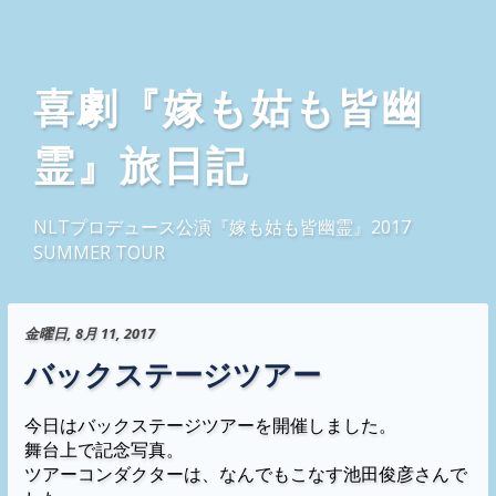
喜劇『嫁も姑も皆幽
霊』旅日記
NLTプロデュース公演『嫁も姑も皆幽霊』2017
SUMMER TOUR
金曜日, 8月 11, 2017
バックステージツアー
今日はバックステージツアーを開催しました。
舞台上で記念写真。
ツアーコンダクターは、なんでもこなす池田俊彦さんで