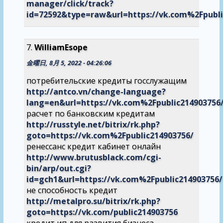
manager/click/track?
id=72592&type=raw&url=https://vk.com%2Fpubli
WilliamEsope
金曜日, 8月 5, 2022 - 04:26:06
потребительские кредиты госслужащим
http://antco.vn/change-language?
lang=en&url=https://vk.com%2Fpublic214903756
расчет по банковским кредитам
http://russtyle.net/bitrix/rk.php?
goto=https://vk.com%2Fpublic214903756/
ренессанс кредит кабинет онлайн
http://www.brutusblack.com/cgi-
bin/arp/out.cgi?
id=gch1&url=https://vk.com%2Fpublic214903756/
не способность кредит
http://metalpro.su/bitrix/rk.php?
goto=https://vk.com/public214903756