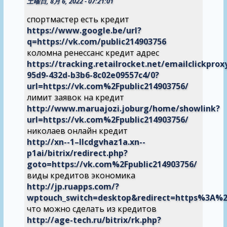
土曜日, 8月 6, 2022 - 07:21:01
спортмастер есть кредит
https://www.google.be/url?
q=https://vk.com/public214903756
коломна ренессанс кредит адрес
https://tracking.retailrocket.net/emailclickpr
95d9-432d-b3b6-8c02e09557c4/0?
url=https://vk.com%2Fpublic214903756/
лимит заявок на кредит
http://www.maruajozi.joburg/home/showlink?
url=https://vk.com%2Fpublic214903756/
николаев онлайн кредит
http://xn--1–llcdgvhaz1a.xn--
p1ai/bitrix/redirect.php?
goto=https://vk.com%2Fpublic214903756/
виды кредитов экономика
http://jp.ruapps.com/?
wptouch_switch=desktop&redirect=https%3A%2
что можно сделать из кредитов
http://age-tech.ru/bitrix/rk.php?