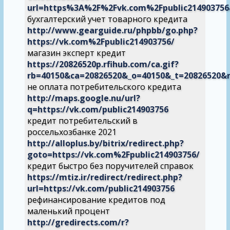
url=https%3A%2F%2Fvk.com%2Fpublic214903756
бухгалтерский учет товарного кредита
http://www.gearguide.ru/phpbb/go.php?
https://vk.com%2Fpublic214903756/
магазин эксперт кредит
https://20826520p.rfihub.com/ca.gif?
rb=40150&ca=20826520&_o=40150&_t=20826520&
не оплата потребительского кредита
http://maps.google.nu/url?
q=https://vk.com/public214903756
кредит потребительский в
россельхозбанке 2021
http://alloplus.by/bitrix/redirect.php?
goto=https://vk.com%2Fpublic214903756/
кредит быстро без поручителей справок
https://mtiz.ir/redirect/redirect.php?
url=https://vk.com/public214903756
рефинансирование кредитов под
маленький процент
http://gredirects.com/r?