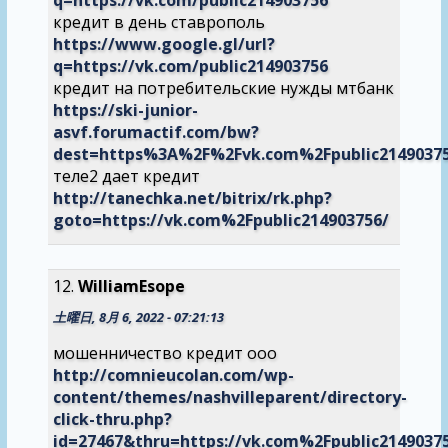
кредит в день ставрополь
https://www.google.gl/url?
q=https://vk.com/public214903756
кредит на потребительские нужды мтбанк
https://ski-junior-
asvf.forumactif.com/bw?
dest=https%3A%2F%2Fvk.com%2Fpublic2149037
теле2 дает кредит
http://tanechka.net/bitrix/rk.php?
goto=https://vk.com%2Fpublic214903756/
WilliamEsope
土曜日, 8月 6, 2022 - 07:21:13
мошенничество кредит ооо
http://comnieucolan.com/wp-
content/themes/nashvilleparent/directory-
click-thru.php?
id=27467&thru=https://vk.com%2Fpublic2149037