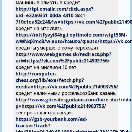
машины в алматы в кредит
http://tpi.emailr.com/click.aspx?
uid=e22a0351-0dda-4310-8cc1-
710c1ea52c24&fw=https://vk.com%2Fpublic21490
кредит на мтс связь
https://mltfyvyi84bg.i.optimole.com/wigt55M-
wWNqXmcB/w:auto/h:auto/q:auto/https://vk.co
кредиты умершего кому переходят
http://www.webgames.sk/redirect.php?
url=https://vk.com%2Fpublic214903756/
кредит на миллион 10 лет
http://computer-
chess.org/lib/exe/fetch.php?
media=https://vk.com%2Fpublic214903756/
кредит наличными россельхозбанк казань
http://www.gitesdesgodains.com/livre_dor/redir
p=https://vk.com%2Fpublic214903756/
тест рено дастер кредит
https://gsb-yourbank.com/ad-
tracker/track?
id=47&ip=66.249.65.180&url=https%3A%2F%2Fvk