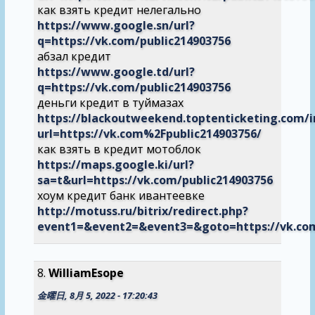
как взять кредит нелегально
https://www.google.sn/url?
q=https://vk.com/public214903756
абзал кредит
https://www.google.td/url?
q=https://vk.com/public214903756
деньги кредит в туймазах
https://blackoutweekend.toptenticketing.com/i
url=https://vk.com%2Fpublic214903756/
как взять в кредит мотоблок
https://maps.google.ki/url?
sa=t&url=https://vk.com/public214903756
хоум кредит банк ивантеевке
http://motuss.ru/bitrix/redirect.php?
event1=&event2=&event3=&goto=https://vk.co
WilliamEsope
金曜日, 8月 5, 2022 - 17:20:43