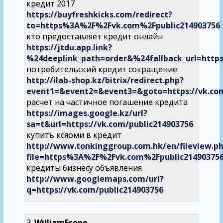
кредит 2017
https://buyfreshkicks.com/redirect?
to=https%3A%2F%2Fvk.com%2Fpublic214903756
кто предоставляет кредит онлайн
https://jtdu.app.link?
%24deeplink_path=order&%24fallback_url=htt
потребительский кредит сокращение
http://ilab-shop.kz/bitrix/redirect.php?
event1=&event2=&event3=&goto=https://vk.co
расчет на частичное погашение кредита
https://images.google.kz/url?
sa=t&url=https://vk.com/public214903756
купить ксяоми в кредит
http://www.tonkinggroup.com.hk/en/fileview.p
file=https%3A%2F%2Fvk.com%2Fpublic21490375
кредиты бизнесу объявления
http://www.googlemaps.com/url?
q=https://vk.com/public214903756
WilliamEsope