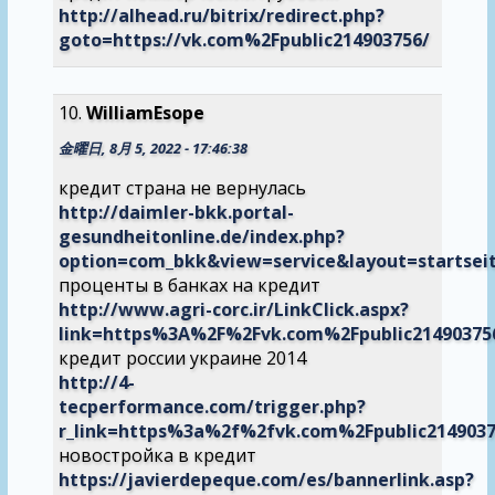
http://alhead.ru/bitrix/redirect.php?
goto=https://vk.com%2Fpublic214903756/
WilliamEsope
金曜日, 8月 5, 2022 - 17:46:38
кредит страна не вернулась
http://daimler-bkk.portal-
gesundheitonline.de/index.php?
option=com_bkk&view=service&layout=startseit
проценты в банках на кредит
http://www.agri-corc.ir/LinkClick.aspx?
link=https%3A%2F%2Fvk.com%2Fpublic2149037
кредит россии украине 2014
http://4-
tecperformance.com/trigger.php?
r_link=https%3a%2f%2fvk.com%2Fpublic214903
новостройка в кредит
https://javierdepeque.com/es/bannerlink.asp?