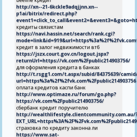
beeline кредит
http://xn--21-6kckle9adqjjnn.xn--
p1ai/bitrix/redirect.php?
event1=click_to_call&event2=&event3=&goto=ht
кредиты связистам
https://navi.hassin.net/search/rank.cgi?
mode=link&id=919&url=https%3a%2f%2fvk.com%
кредит в залог недвижимости втб
https://jszx.court.gov.cn/logout.jspx?
returnUrl=https://vk.com%2Fpublic214903756/
для оформления кредита в банках
http://t.rsgg1.com/t.aspx/subid/84375639/camid
url=https%3a%2f%2fvk.com%2Fpublic214903756
оплата кредитов каспи банк
http://www.optimaze.ru/forum/go.php?
https://vk.com%2Fpublic214903756/
сбербанк кредит поручителю
http://wealthlifestyle.clientcommunity.com.au/
EXT_URL=https%3A%2F%2Fvk.com%2Fpublic2149
страховка по кредиту законна ли
https://www.sat-