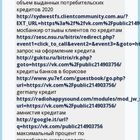
объем выданных потребительских
кредитов 2020
http://sydwestfs.clientcommunity.com.au/?
EXT_URL=https%3a%2f%2fvk.com%2Fpublic2149
мосбанкир отзывы клиентов по кредитам
https://sesc.nsu.ru/bitrix/redirect.php?
event1=click_to_call&event2=&event3=&goto=ht
запрос на оформление кредита
http://guktu.ru/bitrix/rk.php?
goto=https://vk.com%2Fpublic214903756/
кредиты банков в борисове
http://www.yu7ef.com/guestbook/go.php?
url=https://vk.com%2Fpublic214903756/
germany кредит
https://radiohappysound.com/modules/mod_jw_s
url=https://vk.com%2Fpublic214903756/
амнистия кредитам
http://google.it/url?
q=https://vk.com/public214903756
максимальный процент по
потребительскому кредиту