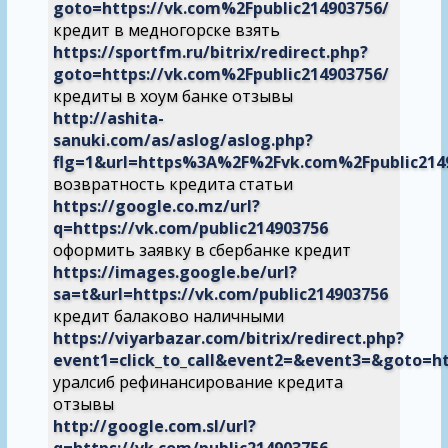
goto=https://vk.com%2Fpublic214903756/
кредит в медногорске взять
https://sportfm.ru/bitrix/redirect.php?
goto=https://vk.com%2Fpublic214903756/
кредиты в хоум банке отзывы
http://ashita-
sanuki.com/as/aslog/aslog.php?
flg=1&url=https%3A%2F%2Fvk.com%2Fpublic214
возвратность кредита статьи
https://google.co.mz/url?
q=https://vk.com/public214903756
оформить заявку в сбербанке кредит
https://images.google.be/url?
sa=t&url=https://vk.com/public214903756
кредит балаково наличными
https://viyarbazar.com/bitrix/redirect.php?
event1=click_to_call&event2=&event3=&goto=ht
уралсиб рефинансирование кредита
отзывы
http://google.com.sl/url?
q=https://vk.com/public214903756