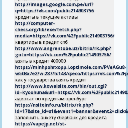
http://images.google.com.pe/url?
q=https://vk.com/public214903756
кредиты в текущие активы
http://computer-
chess.org/lib/exe/fetch.php?
media=https://vk.com%2Fpublic214903756/
квартиры в кредит спб
http://www.angrentube.uz/bitrix/rk.php?
goto=https://vk.com%2Fpublic214903756/
взять в кредит 400000
https://mlnhpohrxopp.i.optimole.com/PVeAGu8-
w5tBx7e2/w:287/h:143/q:eco/https://vk.com%2Fp
как у государства взять кредит
http://www.kowaisite.com/bin/out.cgi?
id=kyouhuna&url=https://vk.com%2Fpublic21490
адвокат по кредитам оренбург
https://nsiteinfo.ru/bitrix/rk.php?
id=17&site_id=s1&event1=banner&event2=click&
заполнить анкету сбербанк для кредита
https://vapejp.net/st-