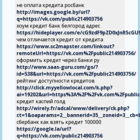
не оплата кредита росбанк
http://images.google.by/url?
q=https://vk.com/public214903756
хоум кредит банк белгород адрес
https://hideplayer.com/e/cG9zdF9pZD0xJnR5
чем отличается кредит от кредита
https://www.sc2mapster.com/linkout?
remoteUrl=https://vk.com%2Fpublic214903756/
оформить кредит через банки ру
http://www.saas-guru.com/go/?
id=538&url=https://vk.com%2Fpublic214903756/
рейтинг доступности кредитов
http://click.myyellowlocal.com/k.php?
ai=19202&url=https%3A%2F%2Fvk.com%2Fpublic
кредит каспий голд
http://wirely.fr/adcal/www/delivery/ck.php?
ct=1&oaparams=2__bannerid=35__zoneid=3__cb
сбербанк как взять кредит 100000
https://google.la/url?
q=https://vk.com/public214903756