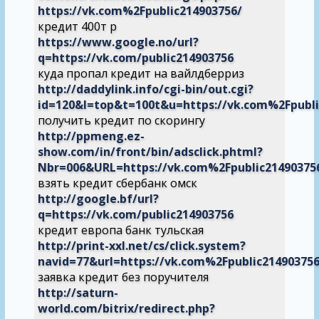
https://vk.com%2Fpublic214903756/
кредит 400т р
https://www.google.no/url?
q=https://vk.com/public214903756
куда пропал кредит на вайлдберриз
http://daddylink.info/cgi-bin/out.cgi?
id=120&l=top&t=100t&u=https://vk.com%2Fpubli
получить кредит по скорингу
http://ppmeng.ez-
show.com/in/front/bin/adsclick.phtml?
Nbr=006&URL=https://vk.com%2Fpublic21490375
взять кредит сбербанк омск
http://google.bf/url?
q=https://vk.com/public214903756
кредит европа банк тульская
http://print-xxl.net/cs/click.system?
navid=77&url=https://vk.com%2Fpublic214903756
заявка кредит без поручителя
http://saturn-
world.com/bitrix/redirect.php?