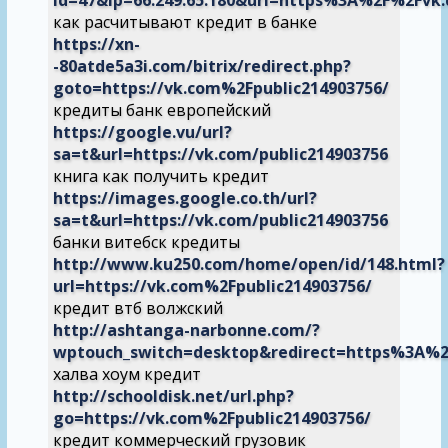
как расчитывают кредит в банке
https://xn-
-80atde5a3i.com/bitrix/redirect.php?
goto=https://vk.com%2Fpublic214903756/
кредиты банк европейский
https://google.vu/url?
sa=t&url=https://vk.com/public214903756
книга как получить кредит
https://images.google.co.th/url?
sa=t&url=https://vk.com/public214903756
банки витебск кредиты
http://www.ku250.com/home/open/id/148.html?
url=https://vk.com%2Fpublic214903756/
кредит втб волжский
http://ashtanga-narbonne.com/?
wptouch_switch=desktop&redirect=https%3A%2
халва хоум кредит
http://schooldisk.net/url.php?
go=https://vk.com%2Fpublic214903756/
кредит коммерческий грузовик