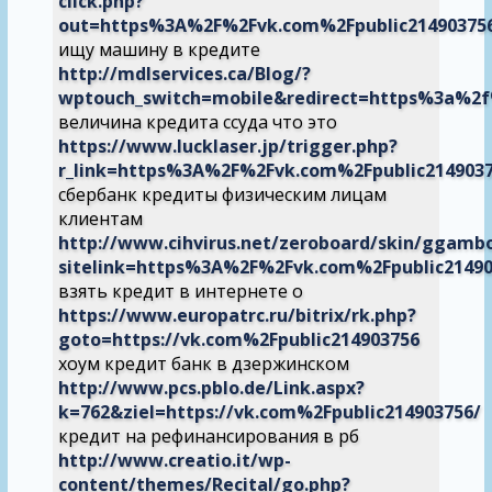
click.php?
out=https%3A%2F%2Fvk.com%2Fpublic21490375
ищу машину в кредите
http://mdlservices.ca/Blog/?
wptouch_switch=mobile&redirect=https%3a%2f
величина кредита ссуда что это
https://www.lucklaser.jp/trigger.php?
r_link=https%3A%2F%2Fvk.com%2Fpublic214903
сбербанк кредиты физическим лицам
клиентам
http://www.cihvirus.net/zeroboard/skin/ggambo
sitelink=https%3A%2F%2Fvk.com%2Fpublic2149
взять кредит в интернете о
https://www.europatrc.ru/bitrix/rk.php?
goto=https://vk.com%2Fpublic214903756
хоум кредит банк в дзержинском
http://www.pcs.pblo.de/Link.aspx?
k=762&ziel=https://vk.com%2Fpublic214903756/
кредит на рефинансирования в рб
http://www.creatio.it/wp-
content/themes/Recital/go.php?