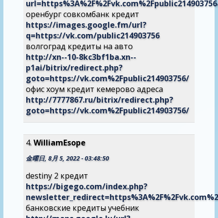
url=https%3A%2F%2Fvk.com%2Fpublic21490375
оренбург совкомбанк кредит
https://images.google.fm/url?
q=https://vk.com/public214903756
волгоград кредиты на авто
http://xn--10-8kc3bf1ba.xn--
p1ai/bitrix/redirect.php?
goto=https://vk.com%2Fpublic214903756/
офис хоум кредит кемерово адреса
http://7777867.ru/bitrix/redirect.php?
goto=https://vk.com%2Fpublic214903756/
WilliamEsope
金曜日, 8月 5, 2022 - 03:48:50
destiny 2 кредит
https://bigego.com/index.php?
newsletter_redirect=https%3A%2F%2Fvk.com%
банковские кредиты учебник