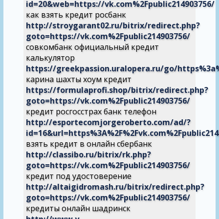
id=20&web=https://vk.com%2Fpublic214903756/
как взять кредит росбанк
http://stroygarant02.ru/bitrix/redirect.php?
goto=https://vk.com%2Fpublic214903756/
совкомбанк официальный кредит
калькулятор
https://greekpassion.uralopera.ru/go/https%
карина шахты хоум кредит
https://formulaprofi.shop/bitrix/redirect.php?
goto=https://vk.com%2Fpublic214903756/
кредит росгосстрах банк телефон
http://esportecomjorgeroberto.com/ad/?
id=16&url=https%3A%2F%2Fvk.com%2Fpublic214
взять кредит в онлайн сбербанк
http://classibo.ru/bitrix/rk.php?
goto=https://vk.com%2Fpublic214903756/
кредит под удостоверение
http://altaigidromash.ru/bitrix/redirect.php?
goto=https://vk.com%2Fpublic214903756/
кредиты онлайн шадринск
http://www.y-