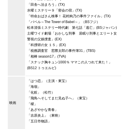
「田舎へ泊まろう」(TX)
水曜ミステリー９「密会の宿」(TX)
「特命おばさん検事！ 花村絢乃の事件ファイル」(TX)
「バベル～The Tower of Babel～」（BSフジ）
松本清張ミステリー時代劇 第七話「逃亡」(BSジャパン)
土曜ワイド劇場「おかしな刑事 居眠り刑事とエリート女
警視の父娘捜査」(EX)
「科捜研の女 １５」(EX)
「税務調査官 窓際太郎の事件簿31」(TBS)
「相棒 season17」(TVA)
「スナック胸キュン1000％ ママこの人つれて来た！」
(BS12 トゥエルビ)
「はつ恋」（主演・東宝）
「海嶺」
「化粧」（松竹）
「飛鳥へそしてまだ見ぬ子へ」（東宝）
映画
「櫂」
「あざやかな青春」
「吉原炎上」（東映）
「五日市物語」