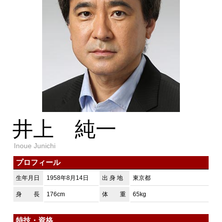
井上 純一
Inoue Junichi
プロフィール
生年月日
1958年8月14日
出 身 地
東京都
身 長
176cm
体 重
65kg
特技・資格