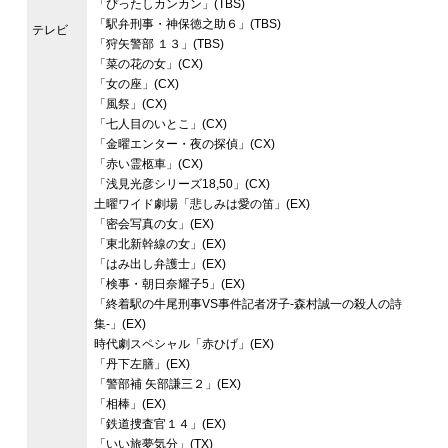
「ぴったしカンカン」(TBS)
「駅弁刑事・神保徳之助６」(TBS)
テレビ
「狩矢警部 １３」(TBS)
「菜の花の女」(CX)
「女の座」(CX)
「風祭」(CX)
「七人目のいとこ」(CX)
「金曜エンター・夜の探偵」(CX)
「赤い霊柩車」(CX)
「浅見光彦シリーズ18,50」(CX)
土曜ワイド劇場「悲しみは愛の笛」(EX)
「密会写真の女」(EX)
「東北新幹線の女」(EX)
「はみ出し弁護士」(EX)
「検事・朝日奈耀子5」(EX)
「終着駅の牛尾刑事VS事件記者冴子‐森村誠一の殺人の詩
集‐」(EX)
時代劇スペシャル「赤ひげ」(EX)
「丹下左膳」(EX)
「警部補 矢部謙三２」(EX)
「相棒」(EX)
「鉄道捜査官１４」(EX)
「いい旅夢気分」(TX)