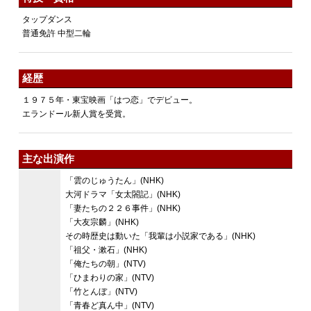
タップダンス
普通免許 中型二輪
経歴
１９７５年・東宝映画「はつ恋」でデビュー。
エランドール新人賞を受賞。
主な出演作
「雲のじゅうたん」(NHK)
大河ドラマ「女太閤記」(NHK)
「妻たちの２２６事件」(NHK)
「大友宗麟」(NHK)
その時歴史は動いた「我輩は小説家である」(NHK)
「祖父・漱石」(NHK)
「俺たちの朝」(NTV)
「ひまわりの家」(NTV)
「竹とんぼ」(NTV)
「青春ど真ん中」(NTV)