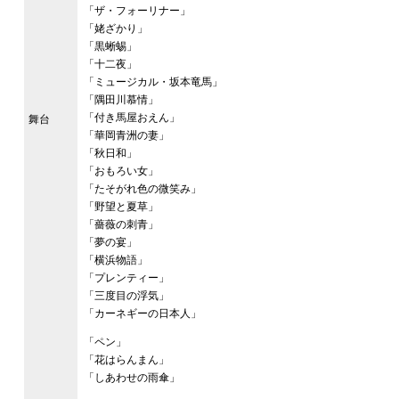
「ザ・フォーリナー」
「姥ざかり」
「黒蜥蜴」
「十二夜」
「ミュージカル・坂本竜馬」
「隅田川慕情」
「付き馬屋おえん」
舞台
「華岡青洲の妻」
「秋日和」
「おもろい女」
「たそがれ色の微笑み」
「野望と夏草」
「薔薇の刺青」
「夢の宴」
「横浜物語」
「プレンティー」
「三度目の浮気」
「カーネギーの日本人」
「ペン」
「花はらんまん」
「しあわせの雨傘」