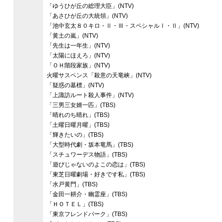
「ゆうひが丘の総理大臣」(NTV)
「あさひが丘の大統領」(NTV)
「池中玄太８０キロ・Ⅱ・Ⅲ・スペシャルⅠ・Ⅱ」(NTV)
「黄土の嵐」(NTV)
「先生は一年生」(NTV)
「太陽にほえろ」(NTV)
「ＯＨ階段家族」(NTV)
火曜サスペンス「殺意の天竜峡」(NTV)
「疑惑の墓標」(NTV)
「上諏訪ルート殺人事件」(NTV)
「三男三女婿一匹」(TBS)
「晴れのち晴れ」(TBS)
「土曜日曜月曜」(TBS)
「輝きたいの」(TBS)
「大型時代劇・坂本竜馬」(TBS)
「スチュワーデス物語」(TBS)
「遊びじゃないのよこの恋は」(TBS)
「東芝日曜劇場・好きです私」(TBS)
「水戸黄門」(TBS)
「金田一耕介・幽霊座」(TBS)
「ＨＯＴＥＬ」(TBS)
「東京フレンドパーク」(TBS)