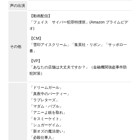
声の出演
【動画配信】
「フェイス サイバー犯罪特捜班」(Amazon プライムビデ
オ)
【CM】
「雪印アイスクリーム」「集英社・リボン」「サッポロ一
その他
番」
【VP】
「あなたの店舗は大丈夫ですか？」（金融機関強盗事件防
犯対策）
「ドリームガール」
「真夜中のパーティー」
「ラブレターズ」
「マダム・バブル」
「アニーよ銃を取れ」
「キスミーケイト」
「シュガーゲイム」
「新オズの魔法使い」
「必殺仕事人」