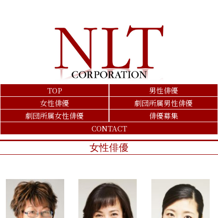
TOP
男性俳優
女性俳優
劇団所属男性俳優
劇団所属女性俳優
俳優募集
CONTACT
女性俳優