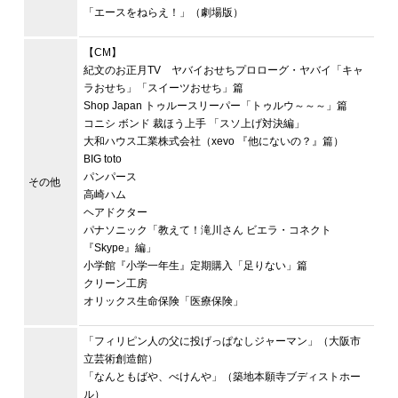
「エースをねらえ！」（劇場版）
【CM】
紀文のお正月TV ヤバイおせちプロローグ・ヤバイ「キャ
ラおせち」「スイーツおせち」篇
Shop Japan トゥルースリーパー「トゥルウ～～～」篇
コニシ ボンド 裁ほう上手 「スソ上げ対決編」
大和ハウス工業株式会社（xevo 『他にないの？』篇）
BIG toto
パンパース
その他
高崎ハム
ヘアドクター
パナソニック「教えて！滝川さん ビエラ・コネクト
『Skype』編」
小学館『小学一年生』定期購入「足りない」篇
クリーン工房
オリックス生命保険「医療保険」
「フィリピン人の父に投げっぱなしジャーマン」（大阪市
立芸術創造館）
「なんともばや、べけんや」（築地本願寺ブディストホー
ル）