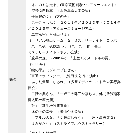
「オオカミは走る」(東京芸術劇場・シアターウエスト)
「空飛ぶ自転車」（水色革命大本公演）
「千里眼の女」（方の会）
「九十九っちんぐ」２０１１年／２０１３年／２０１６年
／２０１９年（アミューズミュージアム）
「二重密室から脱出せよ」
（「リアル脱出ゲーム」＆「ミステリーナイト」コラボ）
「九十九夜一夜物語 ５」（九十九一 作・演出）
ミステリーナイト（ホテル公演）
「魔界の森」（2005年） 「上空１万メートルの罠」
（2008年）
「瞼の母」（グループしぜん）
「百通のラブレター」（池田政之 作・演出）
舞台
「あした天気になあれ」（多摩メディカル・ドラマ実行委
員会）
「二階の奥さん」「一姫二太郎三かぼちゃ」他（曾我廼家
寛太郎一座公演）
「鼓」（新生松竹新喜劇）
「床の下の幸せ」（米山企画公演）
「『アルルの女』『切腹致し候う』」（座・高円寺２）
「よみがたり」（ストライプハウスギャラリー）
「嫁も姑も皆幽霊」