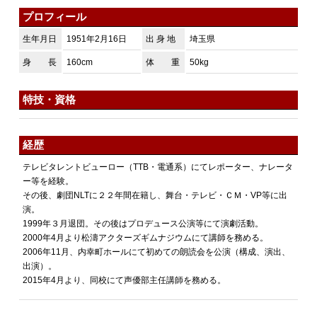
プロフィール
生年月日
1951年2月16日
出 身 地
埼玉県
身 長
160cm
体 重
50kg
特技・資格
経歴
テレビタレントビューロー（TTB・電通系）にてレポーター、ナレータ
ー等を経験。
その後、劇団NLTに２２年間在籍し、舞台・テレビ・ＣＭ・VP等に出
演。
1999年３月退団。その後はプロデュース公演等にて演劇活動。
2000年4月より松濤アクターズギムナジウムにて講師を務める。
2006年11月、内幸町ホールにて初めての朗読会を公演（構成、演出、
出演）。
2015年4月より、同校にて声優部主任講師を務める。