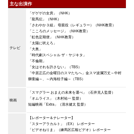
主な出演作
「ゲゲゲの女房」（NHK）
「龍馬伝」（NHK）
「さわやか３組」 母親役（レギュラー）（NHK教育）
「こころのメッセージ」（NHK教育）
「虹色定期便」（NHK教育）
「太陽に吠えろ」
テレビ
「大奥」
「時代劇スペシャル ザ・ヤジキタ」
「不倫期」
「女はそれを許さない」（TBS）
「中居正広の金曜日のスマたちへ」金スマ波瀾万丈～中村
獅童編～、～内海桂子編～（TBS）
「スマグラー おまえの未来を運べ」（石井克人監督）
「オムライス」（木村祐一 監督）
映画
短編映画「Extra」（清水健太 監督）
【レポーター＆ナレーター】
「スターアラカルト」（EX） レポーター
「ビデオねりま」（練馬区広報ビデオ）レポーター