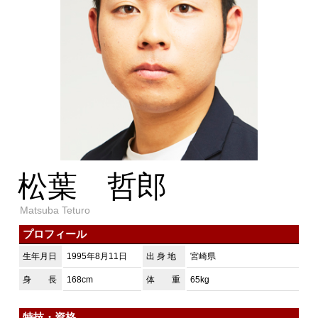
松葉 哲郎
Matsuba Teturo
プロフィール
生年月日
1995年8月11日
出 身 地
宮崎県
身 長
168cm
体 重
65kg
特技・資格