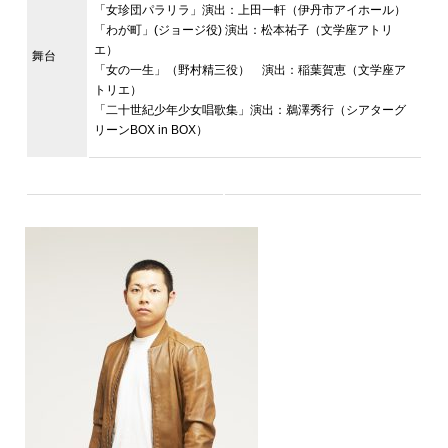
「女珍団パラリラ」演出：上田一軒（伊丹市アイホール）
「わが町」(ジョージ役) 演出：松本祐子（文学座アトリ
エ）
舞台
「女の一生」（野村精三役） 演出：稲葉賀恵（文学座ア
トリエ）
「二十世紀少年少女唱歌集」演出：鵜澤秀行（シアターグ
リーンBOX in BOX）