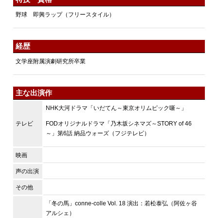
野球 即興ラップ（フリースタイル）
経歴
文学座附属演劇研究所卒業
主な出演作
NHK大河ドラマ「いだてん～東京オリムピック噺～」
テレビ
FODオリジナルドラマ「乃木坂シネマズ～STORY of 46
～」第6話 納品ウォーズ（フジテレビ）
映画
声の出演
その他
「冬の馬」conne-colle Vol. 18 演出：若松泰弘（阿佐ヶ谷
アルシェ）