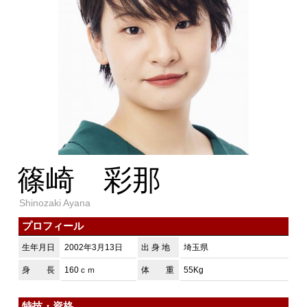
篠崎 彩那
Shinozaki Ayana
プロフィール
生年月日
2002年3月13日
出 身 地
埼玉県
身 長
160ｃｍ
体 重
55Kg
特技・資格