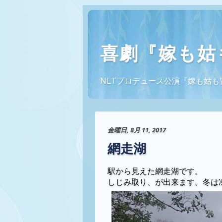
喜劇『嫁も姑
NLTプロデュース公演『嫁も姑も皆幽霊
金曜日, 8月 11, 2017
網走湖
駅から見えた網走湖です。
しじみ取り、が出来ます。冬は