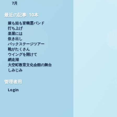
7月
最近の記事: 10本
嫁も姑も皆幽霊バンド
打ち上げ
楽屋には
炊き出し
バックステージツアー
靴がたくさん
ウイングを開けて
網走湖
大空町教育文化会館の舞台
しみじみ
管理者用
Login