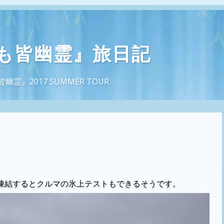
も皆幽霊』旅日記
』2017 SUMMER TOUR
凍結するとクルマの氷上テストもできるそうです。