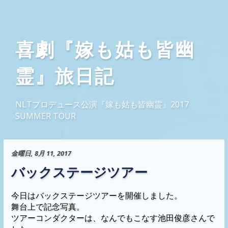
喜劇『嫁も姑も皆幽
霊』旅日記
NLTプロデュース公演『嫁も姑も皆幽霊』2017
SUMMER TOUR
金曜日, 8月 11, 2017
バックステージツアー
今日はバックステージツアーを開催しました。
舞台上で記念写真。
ツアーコンダクターは、なんでもこなす池田俊彦さんで