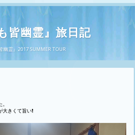
も皆幽霊』旅日記
』2017 SUMMER TOUR
た。
が大きくて旨い❗
。