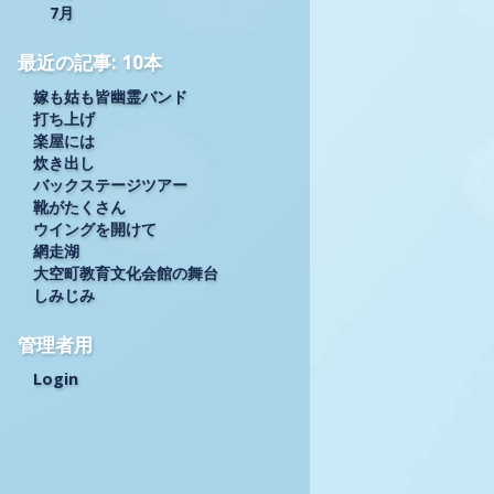
7月
最近の記事: 10本
嫁も姑も皆幽霊バンド
打ち上げ
楽屋には
炊き出し
バックステージツアー
靴がたくさん
ウイングを開けて
網走湖
大空町教育文化会館の舞台
しみじみ
管理者用
Login