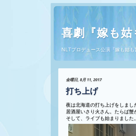
喜劇『嫁も姑
NLTプロデュース公演『嫁も姑も皆幽霊
金曜日, 8月 11, 2017
打ち上げ
夜は北海道の打ち上げをしまし
居酒屋いさり火さん。たらば蟹
そして、ライブも始まりました